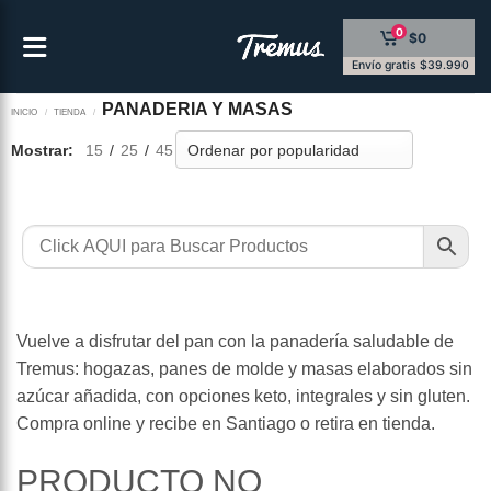
Saltar
0
$0
al
contenido
Envío gratis $39.990
PANADERIA Y MASAS
INICIO
/
TIENDA
/
Mostrar:
15
/
25
/
45
Vuelve a disfrutar del pan con la panadería saludable de
Tremus: hogazas, panes de molde y masas elaborados sin
azúcar añadida, con opciones keto, integrales y sin gluten.
Compra online y recibe en Santiago o retira en tienda.
PRODUCTO NO