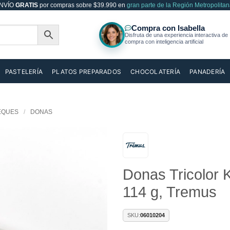
NVÍO
GRATIS
por compras sobre $39.990 en
gran parte de la Región Metropolitan
PASTELERÍA
PLATOS PREPARADOS
CHOCOLATERÍA
PANADERÍA
EQUES
/
DONAS
Añadir
Donas Tricolor 
a la
lista de
114 g, Tremus
deseos
SKU:
06010204