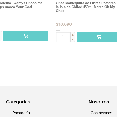
roteina Twentys Chocolate
Ghee Mantequilla de Libres Pastoreo
grs marca Your Goal
la Isla de Chiloé 450ml Marca Oh My
Ghee
$
16.090
▲
▲
▼
▼
Categorías
Nosotros
Panadería
Contáctanos