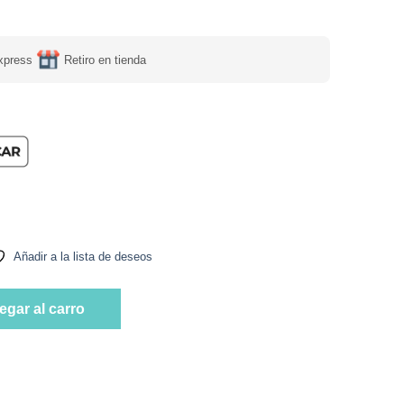
xpress
Retiro en tienda
ar Añadida, 114 g, Tremus cantidad
Añadir a la lista de deseos
ar Añadida, 114 g, Tremus cantidad
egar al carro