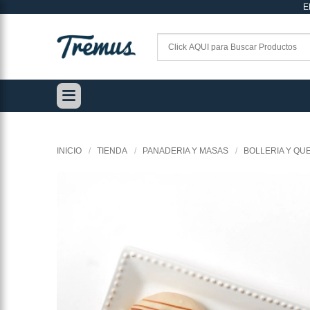
E
Saltar
al
contenido
INICIO
/
TIENDA
/
PANADERIA Y MASAS
/
BOLLERIA Y QU