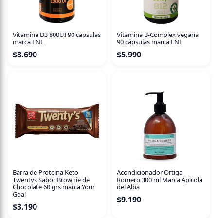
El color se mantiene radiante más tiempo gracias al
extracto de Girasol y el cabello refuerza la nutrición de su
Vitamina D3 800UI 90 capsulas
Vitamina B-Complex vegana
fibra con Keratina vegetal, consiguiendo mayor
marca FNL
90 cápsulas marca FNL
hidratación gracias a la Pro-vitamina B5.
$
8.690
$
5.990
Este shampoo tiene una suave base lavante dermo-vegetal
que sustituye los sulfatos por una combinación de
tensioactivos suaves derivados del coco.
Para cabello teñido, el uso frecuente del Shampoo Sin
Sulfatos Protección Color prolonga la duración del tinte y
reaviva el color del cabello.
Su composición está libre de sal añadida y de siliconas por
lo que es apto en caso de cabello sometido a tratamientos
como keratina o alisado.
Barra de Proteina Keto
Acondicionador Ortiga
Twentys Sabor Brownie de
Romero 300 ml Marca Apicola
Chocolate 60 grs marca Your
del Alba
Goal
$
9.190
$
3.190