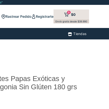
a*
0
$0
Rastrear Pedido
Registrarte
Envío gratis desde $39.990
Tiendas
es Papas Exóticas y
gonia Sin Glúten 180 grs