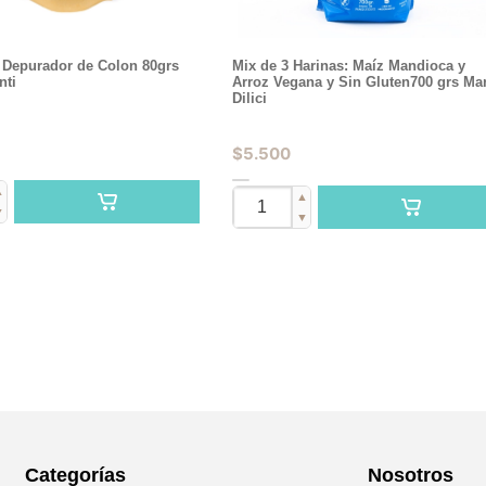
C Depurador de Colon 80grs
Mix de 3 Harinas: Maíz Mandioca y
nti
Arroz Vegana y Sin Gluten700 grs Ma
Dilici
$
5.500
▲
▲
▼
▼
Categorías
Nosotros