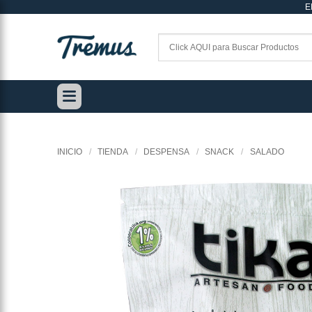
E
Saltar
al
contenido
INICIO
/
TIENDA
/
DESPENSA
/
SNACK
/
SALADO