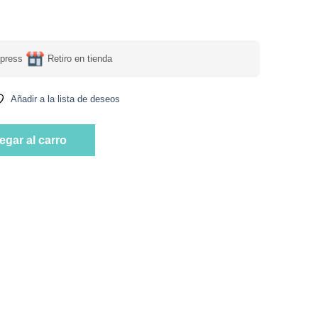
press
Retiro en tienda
Añadir a la lista de deseos
as y Beterragas Patagonia Sin Glúten 180 grs marca Tika cantid
egar al carro