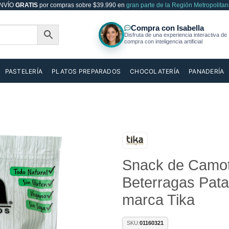
NVÍO
GRATIS
por compras sobre $39.990 en
gran parte de la Región Metropolitan
PASTELERÍA
PLATOS PREPARADOS
CHOCOLATERÍA
PANADERÍA
Snack de Camot
Añadir
a la
Beterragas Pata
lista de
deseos
marca Tika
SKU:
01160321