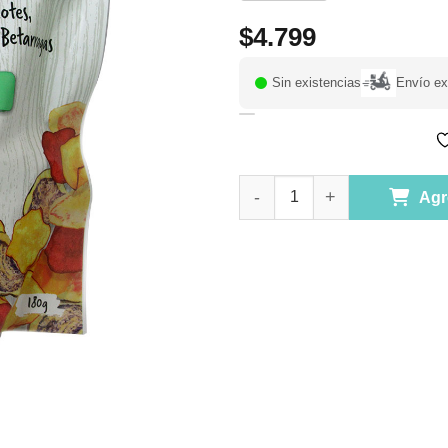
$
4.799
Sin existencias
Envío ex
Snack de Camotes Papas Exótic
Agr