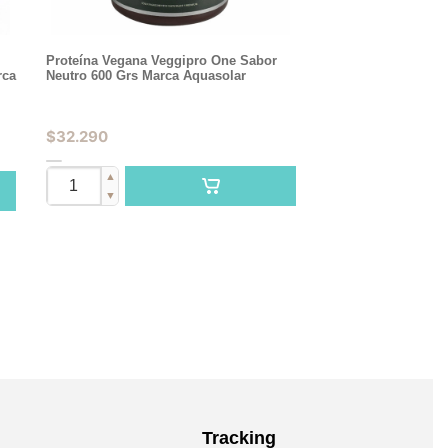
Proteína Vegana Veggipro One Sabor
rca
Neutro 600 Grs Marca Aquasolar
$
32.290
▲
▼
Tracking