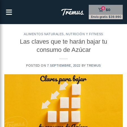
Saltar
0
$0
al
contenido
Envío gratis $39.990
ALIMENTOS NATURALES
,
NUTRICIÓN Y FITNESS
Las claves que te harán bajar tu
consumo de Azúcar
POSTED ON
7 SEPTIEMBRE, 2022
BY
TREMUS