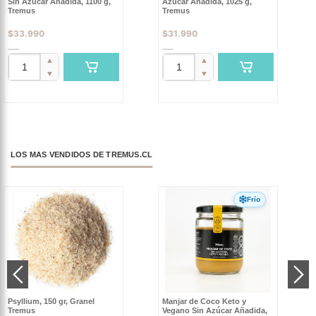
Sin Azúcar Añadida, 1100 g,
Azúcar Añadida, 1025 g,
Tremus
Tremus
$
33.990
$
31.990
▲
▲
▼
▼
LOS MAS VENDIDOS DE TREMUS.CL
Frío
Psyllium, 150 gr, Granel
Manjar de Coco Keto y
Tremus
Vegano Sin Azúcar Añadida,