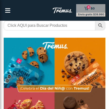
Saltar
0
$0
al
contenido
Envío gratis $39.990