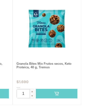
o,
Granola Bites Mix Frutos secos, Keto
Proteica, 40 g, Tremus
$
1.690
▲
▼