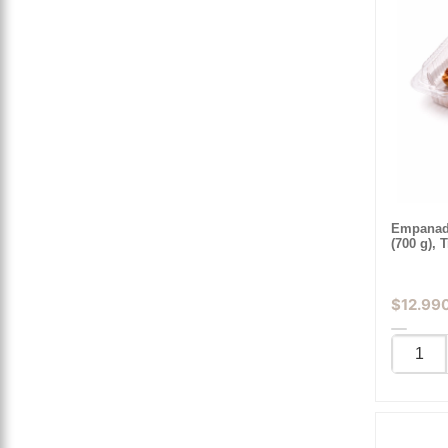
Empanada
(700 g), 
$
12.99