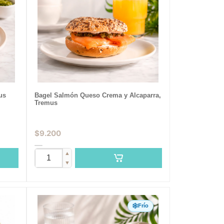
us
Bagel Salmón Queso Crema y Alcaparra,
Tremus
$
9.200
▲
▼
Frío