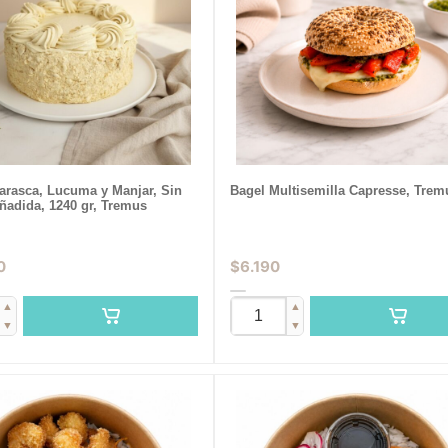
jarasca, Lucuma y Manjar, Sin
Bagel Multisemilla Capresse, Trem
ñadida, 1240 gr, Tremus
0
$
6.190
▲
▲
▼
▼