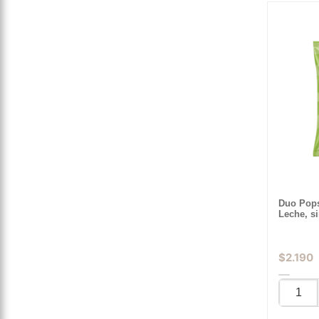
Duo Pops
Leche, s
$
2.190