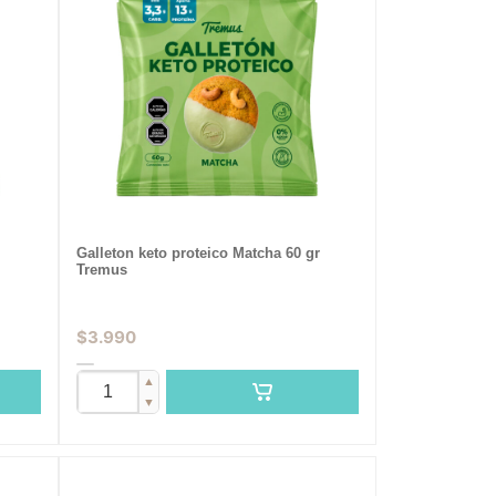
Galleton keto proteico Matcha 60 gr
Tremus
$
3.990
▲
▼