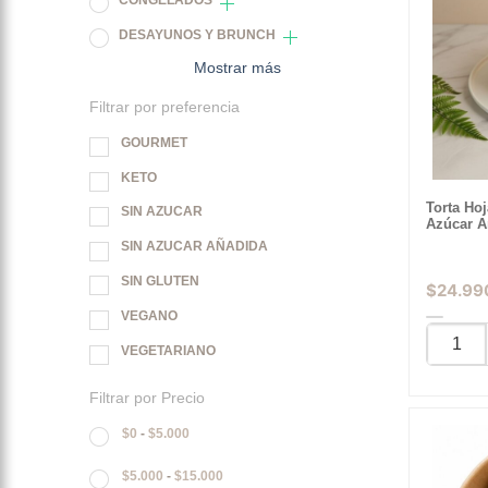
CONGELADOS
DESAYUNOS Y BRUNCH
Mostrar más
Filtrar por preferencia
GOURMET
KETO
Torta Ho
SIN AZUCAR
Azúcar A
SIN AZUCAR AÑADIDA
SIN GLUTEN
$
24.99
VEGANO
VEGETARIANO
Filtrar por Precio
$
0
-
$
5.000
$
5.000
-
$
15.000