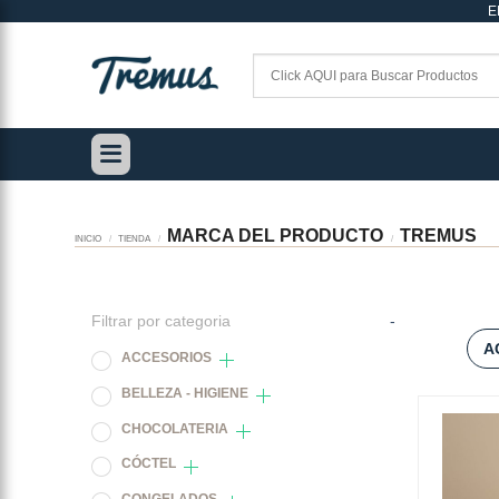
E
Saltar
al
contenido
MARCA DEL PRODUCTO
TREMUS
INICIO
/
TIENDA
/
/
Filtrar por categoria
-
A
ACCESORIOS
BELLEZA - HIGIENE
CHOCOLATERIA
CÓCTEL