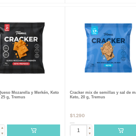
Queso Mozarella y Merkén, Keto
Cracker mix de semillas y sal de m
 25 g, Tremus
Keto, 20 g, Tremus
$
1.290
▲
▲
▼
▼