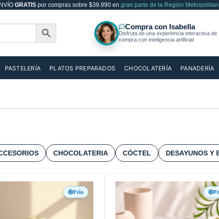
NVÍO
GRATIS
por compras sobre $39.990 en
gran parte de la Región Metropolitan
PASTELERÍA
PLATOS PREPARADOS
CHOCOLATERÍA
PANADERÍA
CCESORIOS
CHOCOLATERIA
CÓCTEL
DESAYUNOS Y 
Frío
Fr