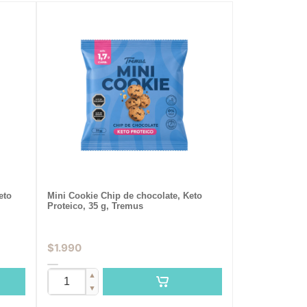
eto
Mini Cookie Chip de chocolate, Keto
Proteico, 35 g, Tremus
$
1.990
▲
▼