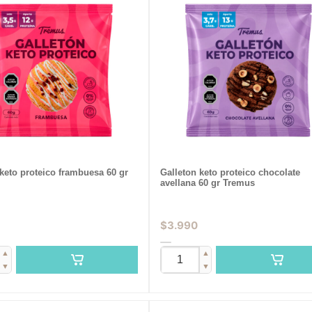
keto proteico frambuesa 60 gr
Galleton keto proteico chocolate
avellana 60 gr Tremus
$
3.990
▲
▲
▼
▼