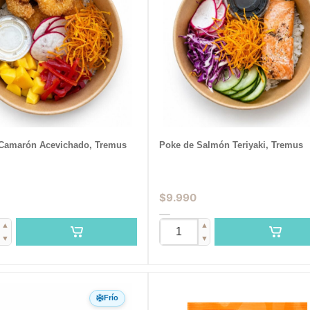
Camarón Acevichado, Tremus
Poke de Salmón Teriyaki, Tremus
$
9.990
▲
▲
▼
▼
Frío