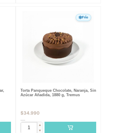
Frío
ar,
Torta Panqueque Chocolate, Naranja, Sin
Azúcar Añadida, 1880 g, Tremus
$
34.990
▲
▼