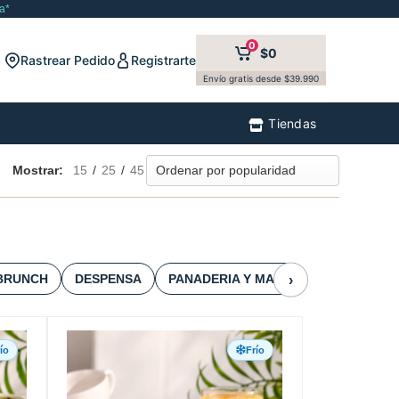
a*
0
$0
Rastrear Pedido
Registrarte
Envío gratis desde $39.990
Tiendas
Mostrar:
15
/
25
/
45
BRUNCH
DESPENSA
PANADERIA Y MASAS
PASTELERI
›
ío
Frío