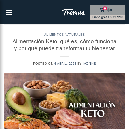
Saltar
0
$0
al
contenido
Envío gratis $39.990
ALIMENTOS NATURALES
Alimentación Keto: qué es, cómo funciona
y por qué puede transformar tu bienestar
POSTED ON
6 ABRIL, 2026
BY
IVONNE