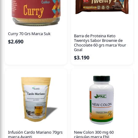
de la piel y el brillo del cabello. Apto para pieles delicadas,
niños y bebés.
Contenido neto:
50 ml.
Dale a tu piel y cabello un cuidado natural y saludable con
Cannol. ¡Prueba la suavidad y relajación de este aceite
único!
Curry 70 Grs Marca Suk
Barra de Proteina Keto
Twentys Sabor Brownie de
$
2.690
Chocolate 60 grs marca Your
Goal
$
3.190
Infusión Cardo Mariano 70grs
New Colon 300 mg 60
marca Avanti
cápsulas marca FNL