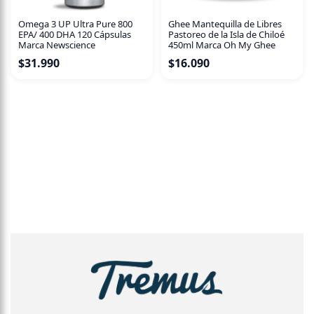
de cocción
Omega 3 UP Ultra Pure 800
Ghee Mantequilla de Libres
Preparación microondas: En un plato o fuente para
EPA/ 400 DHA 120 Cápsulas
Pastoreo de la Isla de Chiloé
microondas pon las Fungi Balls congeladas en una sola
Marca Newscience
450ml Marca Oh My Ghee
capa y cocinarlas por 3 minutos a potencia alta o máxima
$
31.990
$
16.090
¡Y listo!
Ingredientes: Agua, champiñones (23%), proteína de soya
texturizada, salsa de soya (agua, sal, poroto de soya y
azúcar), hongo shiitake (9%), aceite de canola, goma
gelán, metilcelulosa, ajo en polvo , levadura nutricional y
colorante vegetal caramelo.