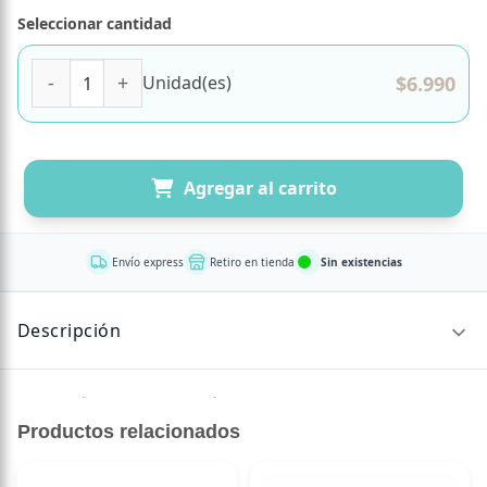
Seleccionar cantidad
Albóndigas de Hongos Veganas Fungiballs 300g Marca Myc
$
6.990
Unidad(es)
Agregar al carrito
Envío express
Retiro en tienda
Sin existencias
Descripción
He aquí las primeras Albóndigas de Hongos del Mundo.
Una sabrosa mezcla de champiñones y shiitakes asados
Productos relacionados
que forman pequeñas bombas de Umami que harán
explotar tu paladar.