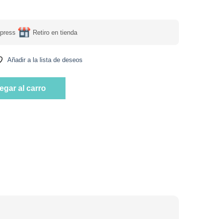
press
Retiro en tienda
Añadir a la lista de deseos
50 gr, Granel Tremus cantidad
egar al carro