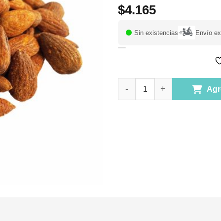
$
4.165
Sin existencias
Envío ex
Almendras Enteras Tostadas, 2
Agr