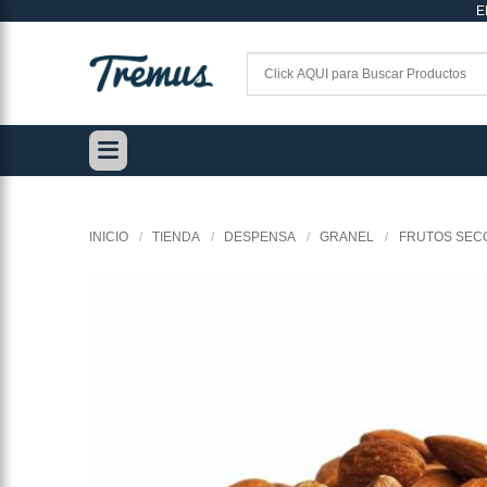
E
Saltar
al
contenido
INICIO
/
TIENDA
/
DESPENSA
/
GRANEL
/
FRUTOS SEC