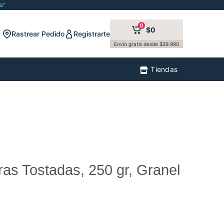
a*
0
$0
Rastrear Pedido
Registrarte
Envío gratis desde $39.990
Tiendas
as Tostadas, 250 gr, Granel