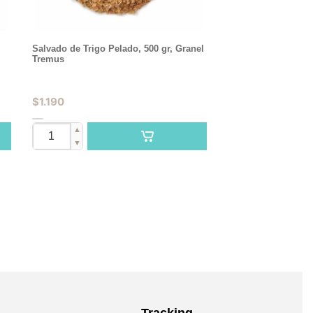
Salvado de Trigo Pelado, 500 gr, Granel
Tremus
$
1.190
▲
▼
Tracking