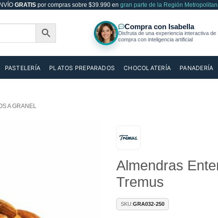
NVÍO
GRATIS
por compras sobre $39.990 en
gran parte de la Región Metropolitan
PASTELERÍA
PLATOS PREPARADOS
CHOCOLATERÍA
PANADERÍA
OS A GRANEL
Añadir
Almendras Enter
a la
lista de
Tremus
deseos
SKU:
GRA032-250