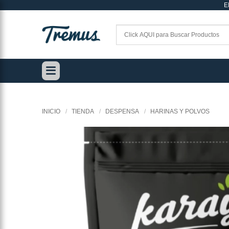
E
Saltar
al
contenido
INICIO
/
TIENDA
/
DESPENSA
/
HARINAS Y POLVOS