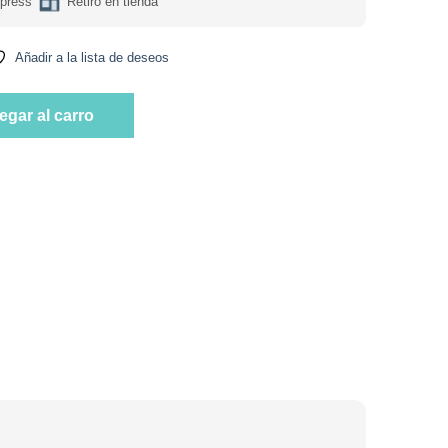
press
Retiro en tienda
Añadir a la lista de deseos
4 gr Marca Karay cantidad
egar al carro