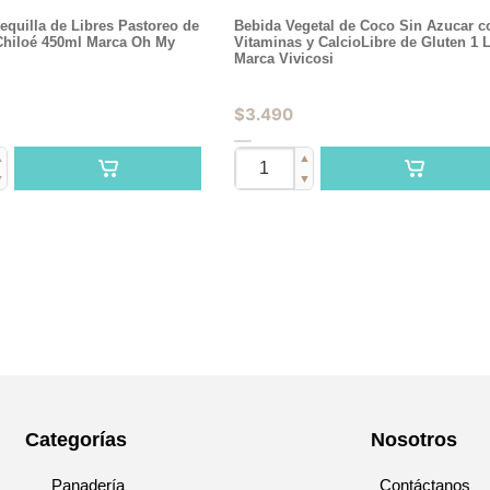
quilla de Libres Pastoreo de
Bebida Vegetal de Coco Sin Azucar c
 Chiloé 450ml Marca Oh My
Vitaminas y CalcioLibre de Gluten 1 L
Marca Vivicosi
$
3.490
▲
▲
▼
▼
Categorías
Nosotros
Panadería
Contáctanos