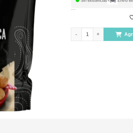
Sin existencias
Envío ex
Almidón de Yuca Sin gluten 45
Agr