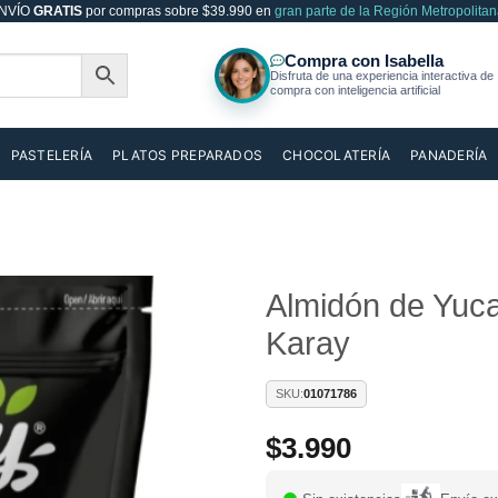
NVÍO
GRATIS
por compras sobre $39.990 en
gran parte de la Región Metropolitan
PASTELERÍA
PLATOS PREPARADOS
CHOCOLATERÍA
PANADERÍA
Almidón de Yuca
Karay
Añadir
a la
lista de
SKU:
01071786
deseos
$
3.990