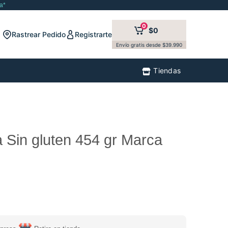
a*
0
$0
Rastrear Pedido
Registrarte
Envío gratis desde $39.990
Tiendas
 Sin gluten 454 gr Marca