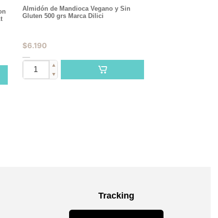
Almidón de Mandioca Vegano y Sin
on
Gluten 500 grs Marca Dilici
t
$
6.190
▲
▼
Tracking