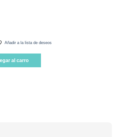
B Organics cantidad
Añadir a la lista de deseos
B Organics cantidad
egar al carro