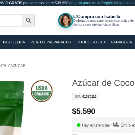
NVÍO
GRATIS
por compras sobre $39.990 en
gran parte de la Región Metropolitan
PASTELERÍA
PLATOS PREPARADOS
CHOCOLATERÍA
PANADERÍA
NTE Y AZUCAR
Azúcar de Coco
Añadir
SKU:
01370116
a la
lista de
$
5.590
deseos
Hay existencias
Envío e