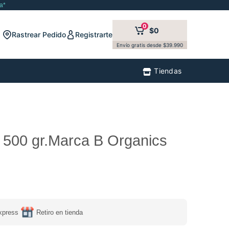
a*
0
$0
Rastrear Pedido
Registrarte
Envío gratis desde $39.990
Tiendas
 500 gr.Marca B Organics
xpress
Retiro en tienda