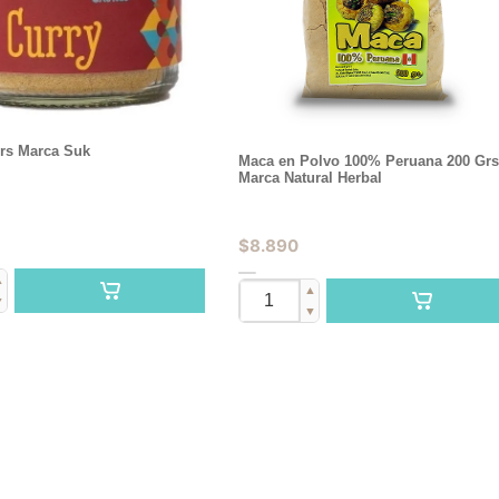
Grs Marca Suk
Maca en Polvo 100% Peruana 200 Gr
Marca Natural Herbal
$
8.890
▲
▲
▼
▼