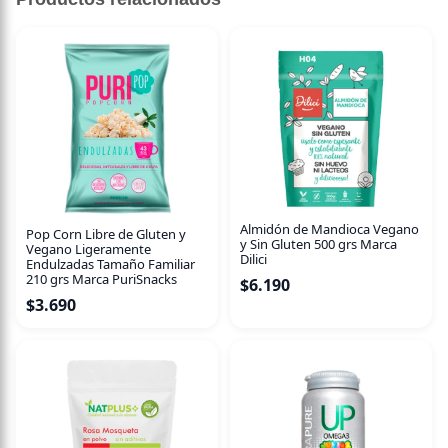
80 grBarra de chocolate elaborada a base de cacao criollo,
baja en carbohidratos, endulzada con alulosa, libre de
sellos y sin lactosa.
Almidón de Mandioca Vegano
Pop Corn Libre de Gluten y
y Sin Gluten 500 grs Marca
Vegano Ligeramente
Dilici
Endulzadas Tamaño Familiar
210 grs Marca PuriSnacks
$
6.190
$
3.690