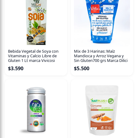
Libre de gluten y lactosa
Vegano
Suplementada con vitamina y calcio
Sin sellos negros
Bebida Vegetal de Soya con
Mix de 3 Harinas: Maíz
Ingredientes:
Agua, maltodextrina de arroz, avellanas
Vitaminas y Calcio Libre de
Mandioca y Arroz Vegana y
Gluten 1 Lt marca Vivicosi
Sin Gluten700 grs Marca Dilici
(2,5%), cacao magro (1,3%), sal marina, carragenina,
$
3.590
$
5.500
carbonato de calcio, Vitamina D2, Vitamina B2
(Riboflavina), Vitamina B12, saborizante natural. ***
Alérgeno: Contiene Avellana.[vc_tta_section
title="Informacion Nutricional" tab_id="1544040639731-
ff9723aa-6026"