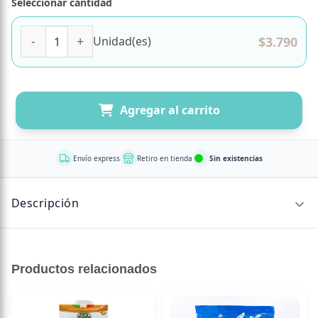
Seleccionar cantidad
Bebida Vegetal de Avellana- Chocolate Con Vitaminas y Calc
$
3.790
Unidad(es)
Agregar al carrito
Envío express
Retiro en tienda
Sin existencias
Descripción
CONTENIDO NETO
Productos relacionados
1 Lt
Bebida 100% vegetal de avellana chocolate