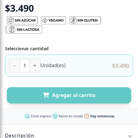
$
3.490
Seleccionar cantidad
Bebida Vegetal de Coco Sin Azucar con Vitaminas y CalcioLi
$
3.490
Unidad(es)
Agregar al carrito
Envío express
Retiro en tienda
Hay existencias
Descripción