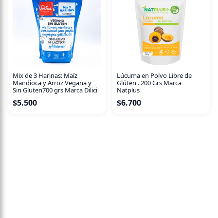
Nutricional" tab_id="1544040639731-ff9723aa-6026"
Mix de 3 Harinas: Maíz
Lúcuma en Polvo Libre de
Mandioca y Arroz Vegana y
Glúten . 200 Grs Marca
Sin Gluten700 grs Marca Dilici
Natplus
$
5.500
$
6.700