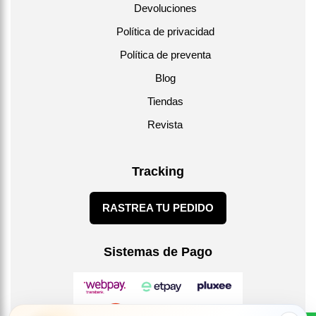
Devoluciones
blend
según el
una vez
característica
equilibrado
método
abierta la
del espresso
Política de privacidad
rinde al
utilizado.
bolsa,
italiano.
Política de preventa
máximo.
para
preservar
Blog
los aceites
Tiendas
esenciales
y el
Revista
aroma.
Tracking
RASTREA TU PEDIDO
Sistemas de Pago