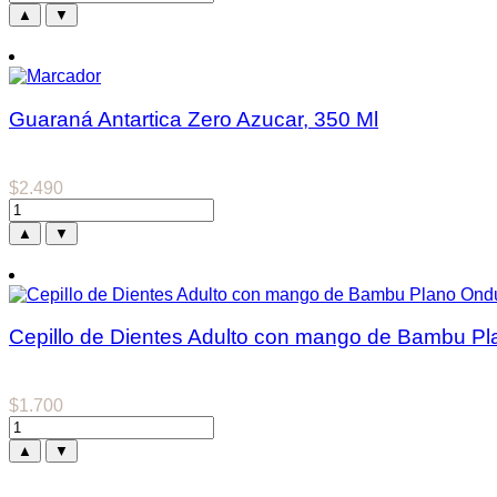
▲
▼
Guaraná Antartica Zero Azucar, 350 Ml
$
2.490
▲
▼
Cepillo de Dientes Adulto con mango de Bambu P
$
1.700
▲
▼