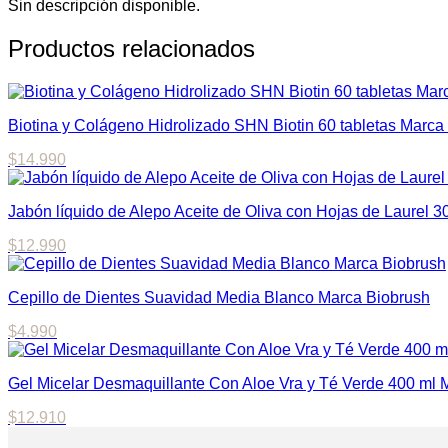
Ondulado
Sin descripción disponible.
cerdas
medianas
Productos relacionados
Marca
Jadi
cantidad
Biotina y Colágeno Hidrolizado SHN Biotin 60 tabletas Marca 
$
14.990
Jabón líquido de Alepo Aceite de Oliva con Hojas de Laurel 30
$
12.990
Cepillo de Dientes Suavidad Media Blanco Marca Biobrush
$
4.990
Gel Micelar Desmaquillante Con Aloe Vra y Té Verde 400 ml Ma
$
12.910