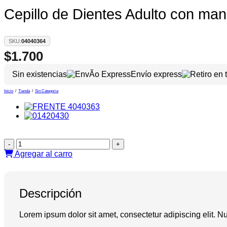
Cepillo de Dientes Adulto con m
SKU:
04040364
$
1.700
Sin existencias
Envío express
Inicio
/
Tienda
/
Sin Categoria
Cepillo
de
Agregar al carro
Dientes
Adulto
con
mango
Descripción
de
Bambu
Lorem ipsum dolor sit amet, consectetur adipiscing elit. Nul
Plano
Ondulado