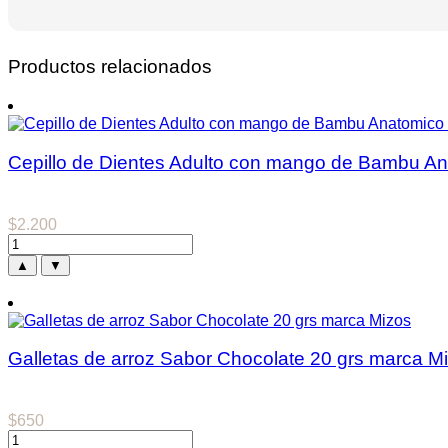
cerdas
medianas
Marca
Productos relacionados
Jadi
cantidad
Cepillo de Dientes Adulto con mango de Bambu A
$
2.200
▲
▼
Galletas de arroz Sabor Chocolate 20 grs marca M
$
650