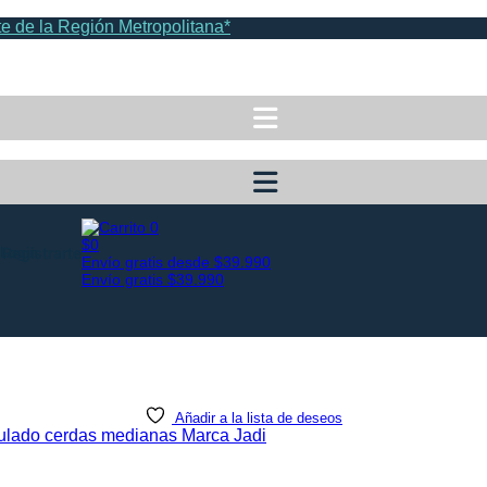
e de la Región Metropolitana*
0
$0
Registrarte
Envío gratis desde $39.990
Envío gratis $39.990
Añadir a la lista de deseos