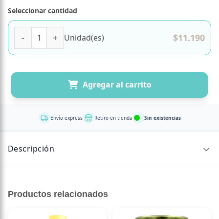
Seleccionar cantidad
Shampoo SilverCabellos blancos y grises 300ml Marca Natu
$
11.190
Unidad(es)
Agregar al carrito
Envío express
Retiro en tienda
Sin existencias
Descripción
CONTENIDO NETO
Productos relacionados
300 ml