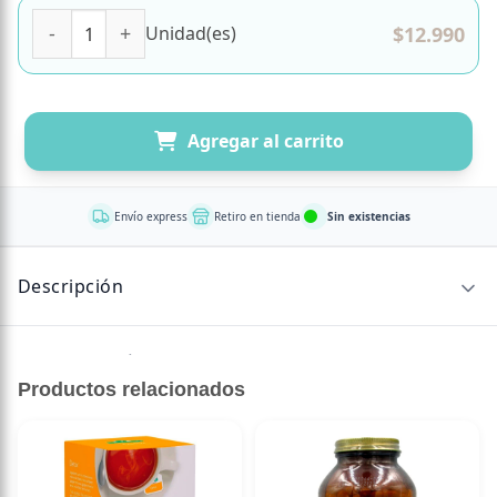
Chips de cacao semiamargo 54.5% 400 gr marca Callebaut
$
12.990
Unidad(es)
Agregar al carrito
Envío express
Retiro en tienda
Sin existencias
Descripción
Sin descripción disponible.
Productos relacionados