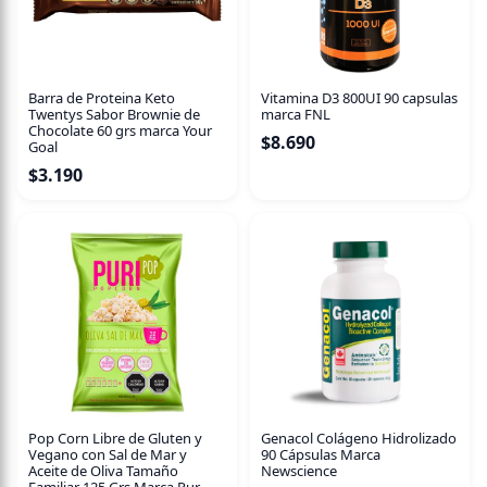
Barra de Proteina Keto
Vitamina D3 800UI 90 capsulas
Twentys Sabor Brownie de
marca FNL
Chocolate 60 grs marca Your
$
8.690
Goal
$
3.190
Pop Corn Libre de Gluten y
Genacol Colágeno Hidrolizado
Vegano con Sal de Mar y
90 Cápsulas Marca
Aceite de Oliva Tamaño
Newscience
Familiar 125 Grs Marca Pur