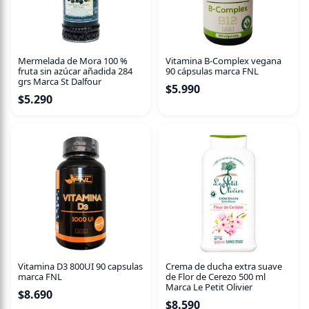
Beneficios del Citrato de Potasio:
Ayuda a mantener
niveles saludables de potasio, apoya la función muscular,
nerviosa y equilibra los electrolitos.
Mermelada de Mora 100 %
Vitamina B-Complex vegana
fruta sin azúcar añadida 284
90 cápsulas marca FNL
Tipo de producto:
Suplemento en polvo de citrato de
grs Marca St Dalfour
$
5.990
potasio.
$
5.290
Incorpora este suplemento a tu dieta diaria para un mejor
equilibrio de potasio y bienestar general.
Vitamina D3 800UI 90 capsulas
Crema de ducha extra suave
marca FNL
de Flor de Cerezo 500 ml
Marca Le Petit Olivier
$
8.690
$
8.590