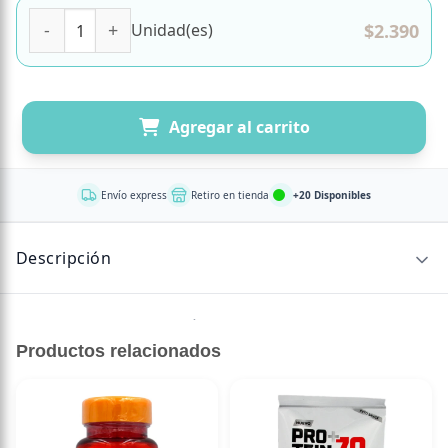
Coca-Cola Zero, Sin Azúcar, Lata 350 Ml cantidad
$
2.390
Unidad(es)
Agregar al carrito
Envío express
Retiro en tienda
+20 Disponibles
Descripción
Bebida Gasificada sin azúcar
Productos relacionados