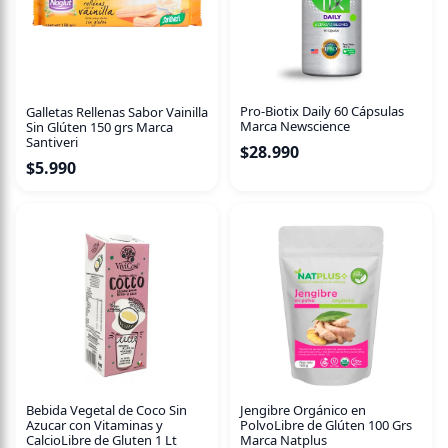
Libre de gluten | 100% natural | Sin olor ni sabor | Sin
colorantes ni conservantes | Libre de gluten | Apto para
celíacos y diabéticos.
Pro-Biotix Daily 60 Cápsulas
Galletas Rellenas Sabor Vainilla
Marca Newscience
Sin Glúten 150 grs Marca
Santiveri
$
28.990
$
5.990
Bebida Vegetal de Coco Sin
Jengibre Orgánico en
Azucar con Vitaminas y
PolvoLibre de Glúten 100 Grs
CalcioLibre de Gluten 1 Lt
Marca Natplus