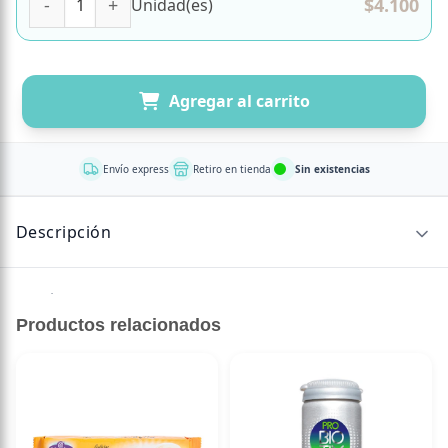
$
4.100
Unidad(es)
Agregar al carrito
Envío express
Retiro en tienda
Sin existencias
Descripción
Colágeno hidrolizado Premium enriquecido con vitamina C
y D
Productos relacionados
DETALLE DE PRODUCTO:
- Colágeno Hidrolizado
- Enriquecido con vitamina c y D
- Contiene 100 g