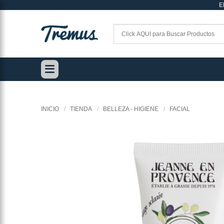
E
Saltar
al
contenido
INICIO
/
TIENDA
/
BELLEZA - HIGIENE
/
FACIAL