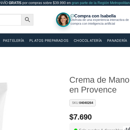
NVÍO
GRATIS
por compras sobre $39.990 en
gran parte de la Región Metropolitan
PASTELERÍA
PLATOS PREPARADOS
CHOCOLATERÍA
PANADERÍA
Crema de Mano 
en Provence
Añadir
a la
lista de
SKU:
04040264
deseos
$
7.690