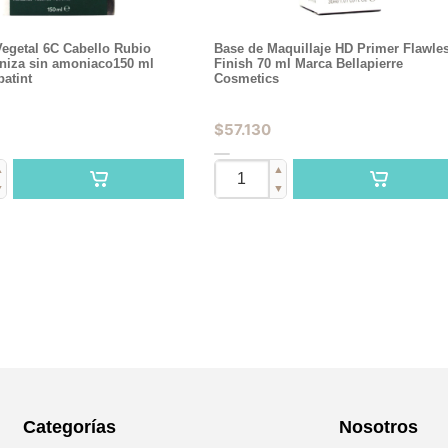
Vegetal 6C Cabello Rubio
Base de Maquillaje HD Primer Flawle
niza sin amoniaco150 ml
Finish 70 ml Marca Bellapierre
atint
Cosmetics
$
57.130
▲
▲
▼
▼
Categorías
Nosotros