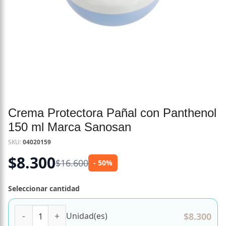
Crema Protectora Pañal con Panthenol
150 ml Marca Sanosan
SKU:
04020159
$
8.300
$
16.600
- 50%
Seleccionar cantidad
Crema Protectora Pañal con Panthenol 150 ml Marca Sano
$
8.300
Unidad(es)