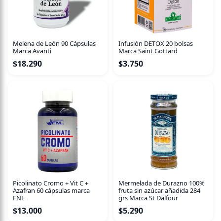
protectora natural de la piel y ha sido clínicamente
probada para la piel del bebé. Aplicar sobre la piel limpia
y seca en cada cambio de pañal.
Melena de León 90 Cápsulas
Infusión DETOX 20 bolsas
Dale a tu bebé un cuidado suave y confiable con Sanosan.
Marca Avanti
Marca Saint Gottard
$
18.290
$
3.750
Picolinato Cromo + Vit C +
Mermelada de Durazno 100%
Azafran 60 cápsulas marca
fruta sin azúcar añadida 284
FNL
grs Marca St Dalfour
$
13.000
$
5.290