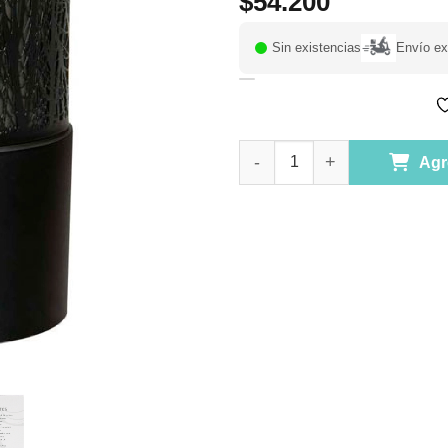
$
54.200
Sin existencias
Envío ex
Difusor Aromatizante METAL 
Agr