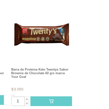
n
Barra de Proteina Keto Twentys Sabor
our
Brownie de Chocolate 60 grs marca
Your Goal
$
3.190
▲
▼