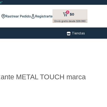
a*
0
$0
Rastrear Pedido
Registrarte
Envío gratis desde $39.990
Tiendas
tizante METAL TOUCH marca