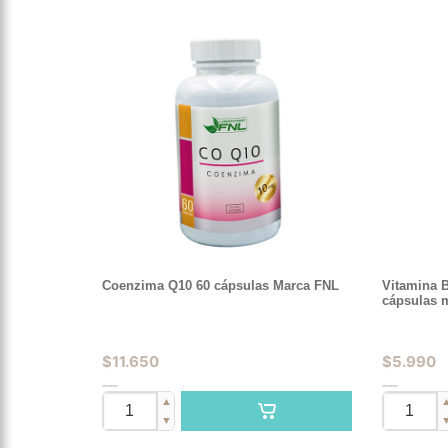
Coenzima Q10 60 cápsulas Marca FNL
Vitamina 
cápsulas 
$
11.650
$
5.990
▲
▼