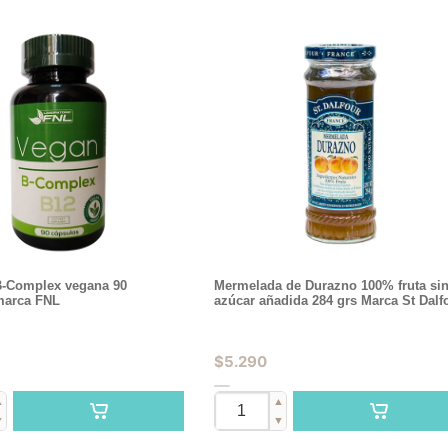
B-Complex vegana 90
Mermelada de Durazno 100% fruta si
marca FNL
azúcar añadida 284 grs Marca St Dalf
$
5.290
▲
▲
▼
▼