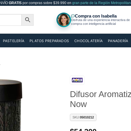
NVÍO
GRATIS
por compras sobre $39.990 en
gran parte de la Región Metropolitan
PASTELERÍA
PLATOS PREPARADOS
CHOCOLATERÍA
PANADERÍA
A
Difusor Aroma
Añadir
a la
Now
lista de
deseos
SKU:
05010212