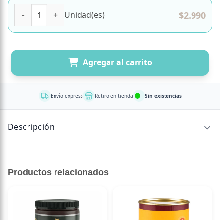
Energetica C4 Smart Energy Frozen Bombsicle 473 CC Marc
$
2.990
Unidad(es)
Agregar al carrito
Envío express
Retiro en tienda
Sin existencias
Descripción
-C4 te puede acompañar en tus entrenamientos más
intensos
Productos relacionados
-Preentreno / Energizante
-Contiene 140 mg de cafeína
-0sin a Azúcar
-0 calorías