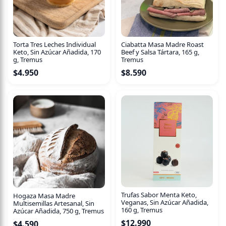
inglés, tiene un aroma intenso, muy característico, y un
color ámbar rojizo.
Especificaciones del Producto
Torta Tres Leches Individual
Ciabatta Masa Madre Roast
Ingredientes
Keto, Sin Azúcar Añadida, 170
Beef y Salsa Tártara, 165 g,
g, Tremus
Tremus
Mezclas de tés negros de Keemun.
$
4.950
$
8.590
Trufas Sabor Menta Keto,
Hogaza Masa Madre
Veganas, Sin Azúcar Añadida,
Multisemillas Artesanal, Sin
160 g, Tremus
Azúcar Añadida, 750 g, Tremus
$
12.990
$
4.590