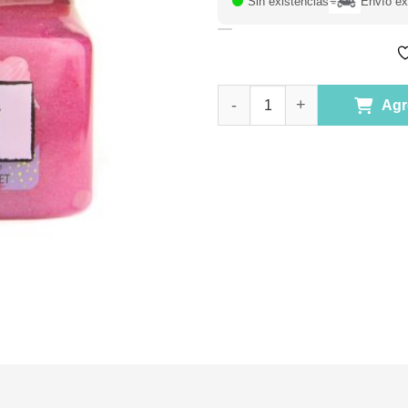
Sin existencias
Envío ex
Exfoliante de Azúcar de Karit
Agr