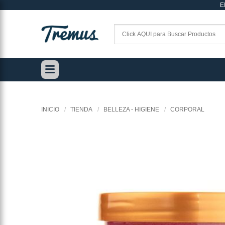
E
Saltar
al
contenido
INICIO
/
TIENDA
/
BELLEZA - HIGIENE
/
CORPORAL