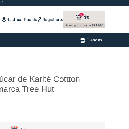
a*
0
$0
Rastrear Pedido
Registrarte
Envío gratis desde $39.990
Tiendas
úcar de Karité Cottton
marca Tree Hut