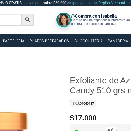
NVÍO
GRATIS
por compras sobre $39.990 en
gran parte de la Región Metropolitan
PASTELERÍA
PLATOS PREPARADOS
CHOCOLATERÍA
PANADERÍA
Exfoliante de Az
Candy 510 grs 
Añadir
a la
lista de
SKU:
04040437
deseos
$
17.000