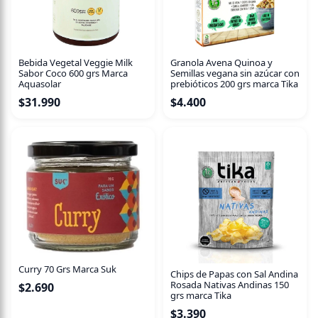
Ingredientes
Manzanilla, rooibos, menta y esencia natural de vainilla.
Bebida Vegetal Veggie Milk
Granola Avena Quinoa y
Sabor Coco 600 grs Marca
Semillas vegana sin azúcar con
Aquasolar
prebióticos 200 grs marca Tika
$
31.990
$
4.400
Curry 70 Grs Marca Suk
Chips de Papas con Sal Andina
Rosada Nativas Andinas 150
$
2.690
grs marca Tika
$
3.390