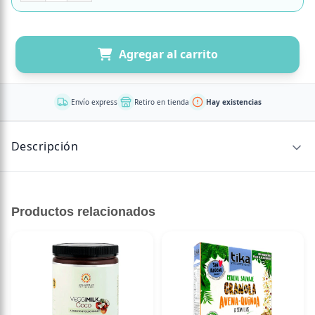
Agregar al carrito
Envío express
Retiro en tienda
Hay existencias
Descripción
CONTENIDO NETO
Productos relacionados
15 bolsitas piramidales de 1,5 gr c/uTal como el baile que
inspiró su nombre, nuestro Foxtrot es una infusión que te
podrá ayudar a conciliar un sueño profundo. Es un cóctel
de hierbas que incluye la manzanilla egipcia, el rooibos
sudafricano (con un toque de vainilla) y la menta fresca.
Especificaciones del Producto