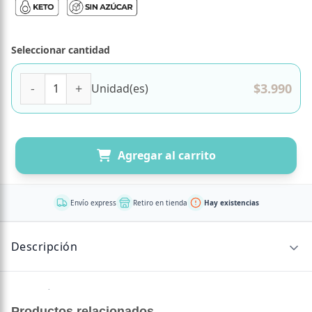
Seleccionar cantidad
Galleton keto proteico frambuesa 60 gr Tremus cantidad
$
3.990
Unidad(es)
Agregar al carrito
Envío express
Retiro en tienda
Hay existencias
Descripción
Galletón elaborado con proteina de suero de leche de alta
calidad, que aportan una excelente fuente de proteina.
Productos relacionados