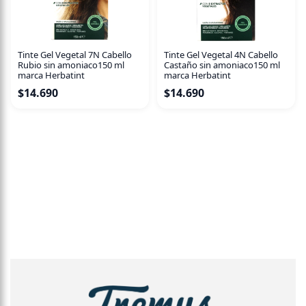
Sin parabenos Sin silicona - Sin alcohol
CONSEJOS DE USO
Tinte Gel Vegetal 7N Cabello
Tinte Gel Vegetal 4N Cabello
Aplicar mañana y noche con ayuda de un pétalo de
Rubio sin amoniaco150 ml
Castaño sin amoniaco150 ml
marca Herbatint
marca Herbatint
algodón para limpiar o desmaquillar. Se recomienda
$
14.690
$
14.690
enjuagar con agua, sobre todo las pieles sensibles.