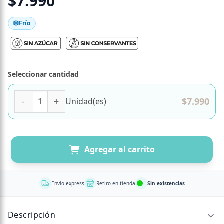
$
7.990
Frío
Seleccionar cantidad
Grageas de Almendras Bañadas en Chocolate Blanco, Sin A
$
7.990
Unidad(es)
Agregar al carrito
Envío express
Retiro en tienda
Sin existencias
Descripción