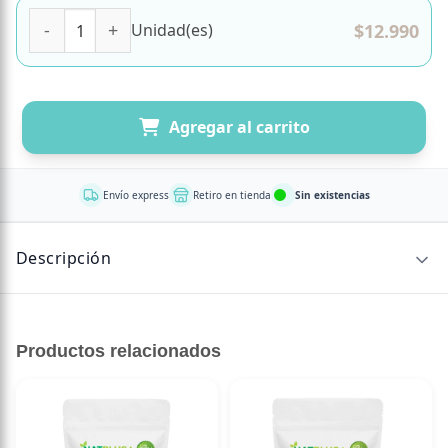
Harina de Trigo Sarraceno Libre de gluten 907 grs marca 
$
12.990
Unidad(es)
Agregar al carrito
Envío express
Retiro en tienda
Sin existencias
Descripción
Ingredientes: 100% Trigo Sarraceno Seleccionado
Peso: 907 gr
Productos relacionados
Certificación: Libre de gluten
Otras necesidades: Vegano, sin conservantes, ni mezclas
de otros subproductos