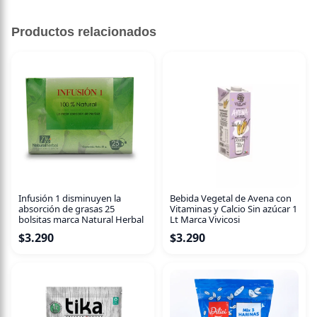
Helado Keto, Sin Gluten, Sabor Frutillas a la Crema, 120
Ml, Marca El Taller.
Productos relacionados
Endulzado con eritritol y stevia.
Primeros y únicos en Chile en elaborar helados keto,
aprobados por keto club.
Sin gluten, apto para celiacos.
En constante desarrollo de nuevos sabores, todos con
excelentes resultados en pruebas de glicemia y cuerpos
cetónicos.
Infusión 1 disminuyen la
Bebida Vegetal de Avena con
absorción de grasas 25
Vitaminas y Calcio Sin azúcar 1
Helado artesanal de alta calidad.
bolsitas marca Natural Herbal
Lt Marca Vivicosi
$
3.290
$
3.290
Antes de consumir, dejar 20 minutos fuera del congelador
, para obtener mayor cremosidad.