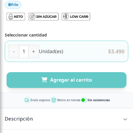
Frío
Seleccionar cantidad
(D)Helado Keto Sabor Frutillas a la Crema 120 ml Marca El 
$
3.490
Unidad(es)
Agregar al carrito
Envío express
Retiro en tienda
Sin existencias
Descripción