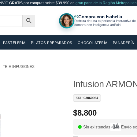
NVÍO
GRATIS
por compras sobre $39.990 en
gran parte de la Región Metropolitan
PASTELERÍA
PLATOS PREPARADOS
CHOCOLATERÍA
PANADERÍA
TE-E-INFUSIONES
Infusion ARMON
Añadir
SKU:
03060964
a la
lista de
$
8.800
deseos
Sin existencias
Envío ex