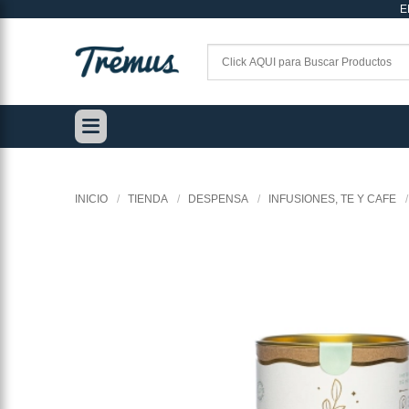
E
Saltar
al
contenido
INICIO
/
TIENDA
/
DESPENSA
/
INFUSIONES, TE Y CAFE
/