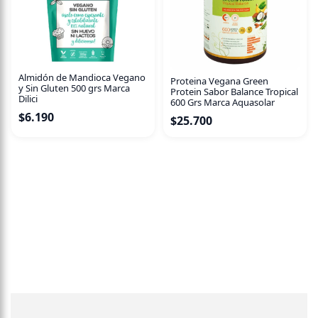
14 PORCIONES
Plan detox energético de 14 días, contiene: Cúrcuma, Café
verde, Raíz de jengibre, Coco, Cardamomo, Canela ceylon,
Hoja de stevia. Contenido neto: 70g (14 bolsas
Almidón de Mandioca Vegano
Proteina Vegana Green
y Sin Gluten 500 grs Marca
piramidales). Origen: Sur de la India. Producto libre de
Protein Sabor Balance Tropical
Dilici
600 Grs Marca Aquasolar
gluten, vegano. Sellos: USDA ORGANIC, ORGANIC INDIA,
$
6.190
$
25.700
GMP QUALITY.