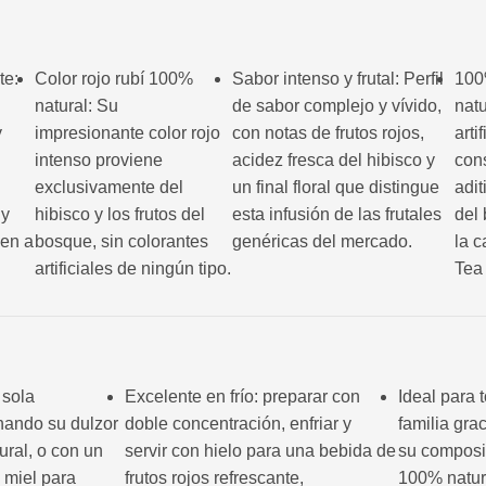
te:
Color rojo rubí 100%
Sabor intenso y frutal: Perfil
100
natural: Su
de sabor complejo y vívido,
nat
y
impresionante color rojo
con notas de frutos rojos,
arti
intenso proviene
acidez fresca del hibisco y
con
exclusivamente del
un final floral que distingue
adit
 y
hibisco y los frutos del
esta infusión de las frutales
del 
yen a
bosque, sin colorantes
genéricas del mercado.
la 
artificiales de ningún tipo.
Tea
 sola
Excelente en frío: preparar con
Ideal para 
hando su dulzor
doble concentración, enfriar y
familia gra
tural, o con un
servir con hielo para una bebida de
su composi
 miel para
frutos rojos refrescante,
100% natur