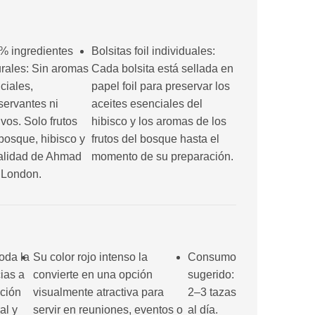
% ingredientes
Bolsitas foil individuales:
urales: Sin aromas
Cada bolsita está sellada en
ficiales,
papel foil para preservar los
servantes ni
aceites esenciales del
ivos. Solo frutos
hibisco y los aromas de los
bosque, hibisco y
frutos del bosque hasta el
calidad de Ahmad
momento de su preparación.
 London.
toda la
Su color rojo intenso la
Consumo
cias a
convierte en una opción
sugerido:
ción
visualmente atractiva para
2–3 tazas
al y
servir en reuniones, eventos o
al día.