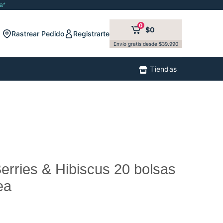
a*
0
$0
Rastrear Pedido
Registrarte
Envío gratis desde $39.990
Tiendas
Berries & Hibiscus 20 bolsas
ea