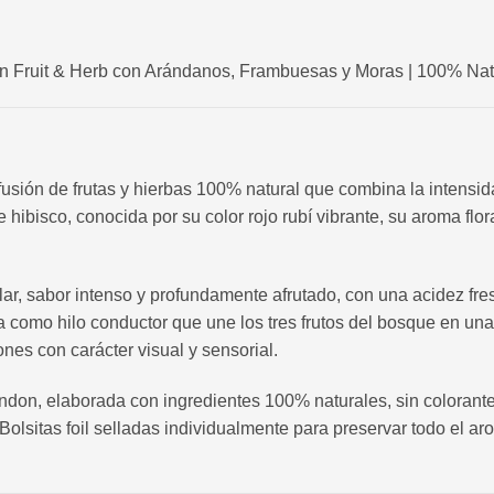
 Fruit & Herb con Arándanos, Frambuesas y Moras | 100% Natura
sión de frutas y hierbas 100% natural que combina la intensida
ibisco, conocida por su color rojo rubí vibrante, su aroma flora
ar, sabor intenso y profundamente afrutado, con una acidez fresc
úa como hilo conductor que une los tres frutos del bosque en una
nes con carácter visual y sensorial.
don, elaborada con ingredientes 100% naturales, sin colorantes 
 Bolsitas foil selladas individualmente para preservar todo el a