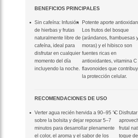
BENEFICIOS PRINCIPALES
Sin cafeína: Infusión
Potente aporte antioxidan
de hierbas y frutas
Los frutos del bosque
naturalmente libre de
(arándanos, frambuesas 
cafeína, ideal para
moras) y el hibisco son
disfrutar en cualquier
fuentes ricas en
momento del día
antioxidantes, vitamina C
incluyendo la noche.
flavonoides que contribu
la protección celular.
RECOMENDACIONES DE USO
Verter agua recién hervida a 90–95 °C
Disfrutar
sobre la bolsita y dejar reposar 5–7
aprovec
minutos para desarrollar plenamente
frutal na
el color, el aroma y el sabor de los
toque de