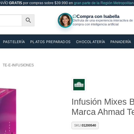
NVÍO
GRATIS
por compras sobre $39.990 en
gran parte de la Región Metropolitan
PASTELERÍA
PLATOS PREPARADOS
CHOCOLATERÍA
PANADERÍA
TE-E-INFUSIONES
Añadir
Infusión Mixes 
a la
lista de
Marca Ahmad T
deseos
SKU:
01200540