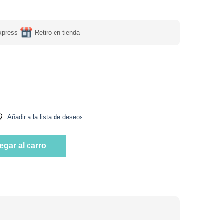
xpress
Retiro en tienda
scus 20 bolsas Marca Ahmad Tea cantidad
Añadir a la lista de deseos
scus 20 bolsas Marca Ahmad Tea cantidad
egar al carro