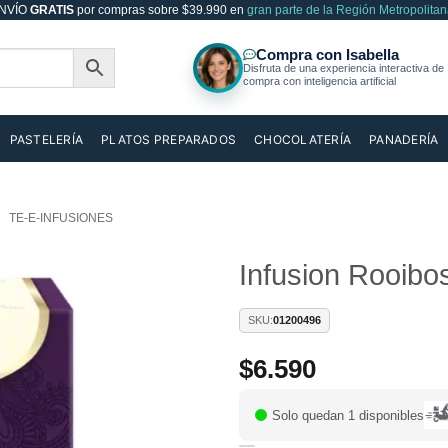
NVÍO
GRATIS
por compras sobre $39.990 en
gran parte de la Región Metropolitan
PASTELERÍA
PLATOS PREPARADOS
CHOCOLATERÍA
PANADERÍA
TE-E-INFUSIONES
Infusion Rooibo
Añadir
SKU:
01200496
a la
lista de
$
6.590
deseos
Solo quedan 1 disponibles