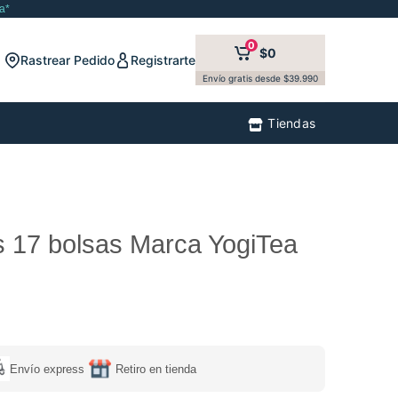
a*
0
$0
Rastrear Pedido
Registrarte
Envío gratis desde $39.990
Tiendas
s 17 bolsas Marca YogiTea
Envío express
Retiro en tienda