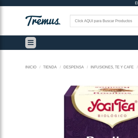
E
Saltar
al
contenido
INICIO
/
TIENDA
/
DESPENSA
/
INFUSIONES, TE Y CAFE
/