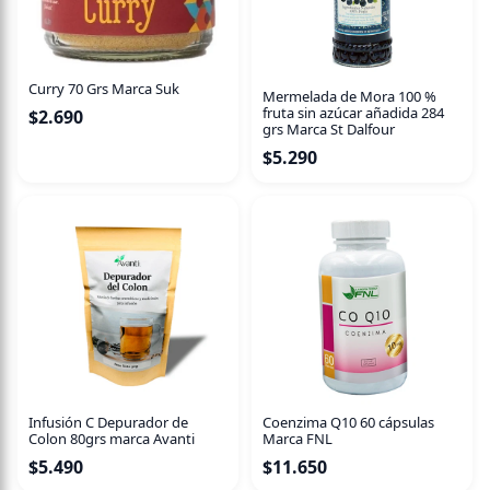
pones su etiqueta bajo la luz de una ampolleta por 1
minuto y apagas la luz, te sorprenderás!! Su etiqueta es
flúor♥Diseño exclusivo de Enfusion.
Curry 70 Grs Marca Suk
Mermelada de Mora 100 %
Viaje Mágico es una tisana diseñada para tomar antes de
fruta sin azúcar añadida 284
$
2.690
dormir gracias a sus propiedades sedantes y
grs Marca St Dalfour
antiespasmódicas.
$
5.290
∼ Finaliza tu día con gratitud, haz algo que disfrutes y
relájate. Conecta con el silencio de la noche. Respira. Ideal
para tomar antes de tu ritual nocturno para inducir a un
buen dormir y desconectar.
Infusión C Depurador de
Coenzima Q10 60 cápsulas
Colon 80grs marca Avanti
Marca FNL
$
5.490
$
11.650