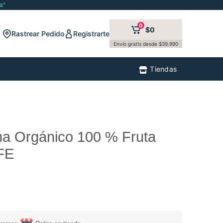
a*
0
$0
Rastrear Pedido
Registrarte
Envío gratis desde $39.990
Tiendas
a Orgánico 100 % Fruta
FE