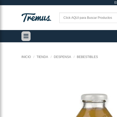
E
Saltar
al
contenido
INICIO
/
TIENDA
/
DESPENSA
/
BEBESTIBLES