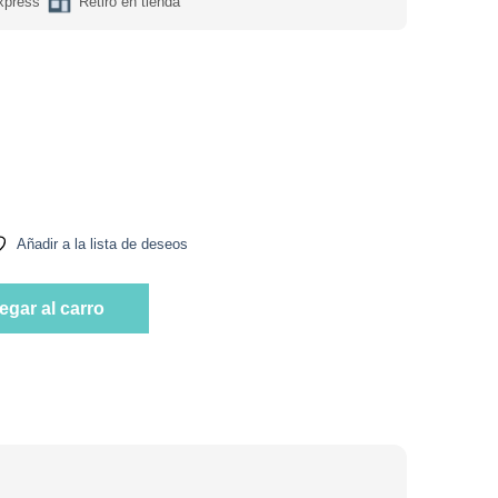
xpress
Retiro en tienda
 % Fruta 300 ml Marca AFE cantidad
Añadir a la lista de deseos
 % Fruta 300 ml Marca AFE cantidad
egar al carro