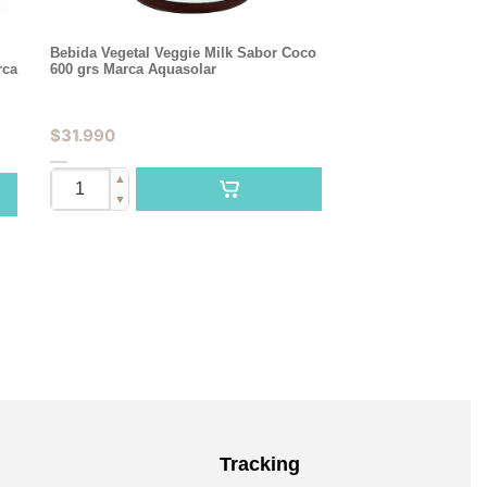
Bebida Vegetal Veggie Milk Sabor Coco
rca
600 grs Marca Aquasolar
$
31.990
▲
▼
Tracking