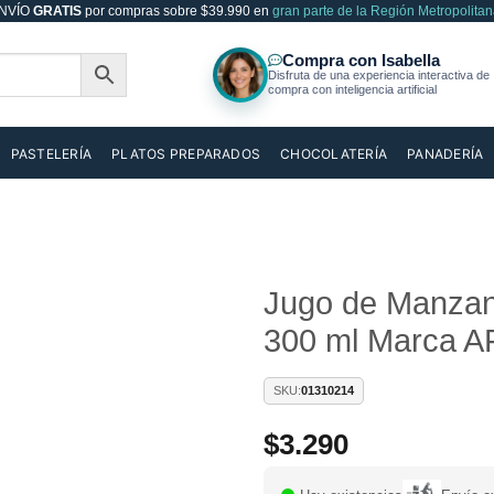
NVÍO
GRATIS
por compras sobre $39.990 en
gran parte de la Región Metropolitan
PASTELERÍA
PLATOS PREPARADOS
CHOCOLATERÍA
PANADERÍA
Jugo de Manzan
300 ml Marca A
Añadir
a la
lista de
SKU:
01310214
deseos
$
3.290