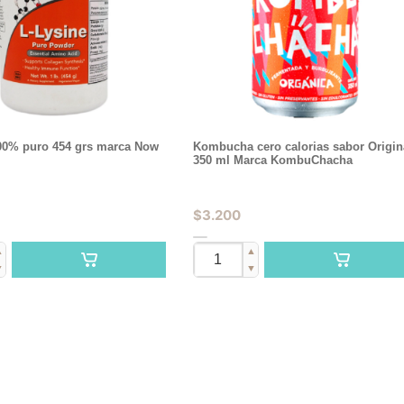
100% puro 454 grs marca Now
Kombucha cero calorias sabor Origin
350 ml Marca KombuChacha
$
3.200
▲
▲
▼
▼