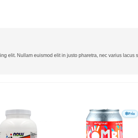
g elit. Nullam euismod elit in justo pharetra, nec varius lacus sa
Frío