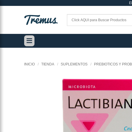
E
Saltar
al
contenido
INICIO
/
TIENDA
/
SUPLEMENTOS
/
PREBIOTICOS Y PROB