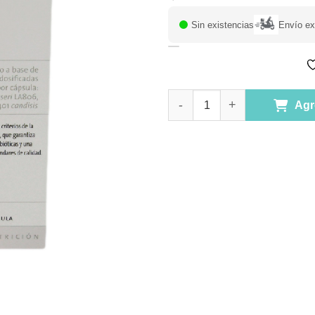
Sin existencias
Envío ex
Lactibiane CND 10M Cepas Micr
Agr