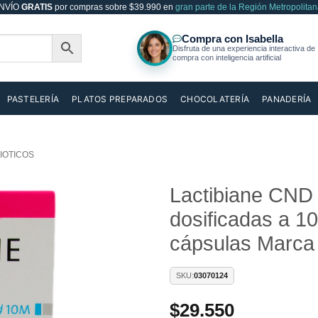
NVÍO
GRATIS
por compras sobre $39.990 en
gran parte de la Región Metropolitan
PASTELERÍA
PLATOS PREPARADOS
CHOCOLATERÍA
PANADERÍA
IOTICOS
Lactibiane CND
dosificadas a 10
Añadir
a la
cápsulas Marca 
lista de
deseos
SKU:
03070124
$
29.550