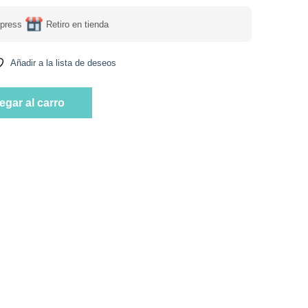
press
Retiro en tienda
Añadir a la lista de deseos
obióticas dosificadas a 10 mil millones por capsula 30 cápsulas
egar al carro