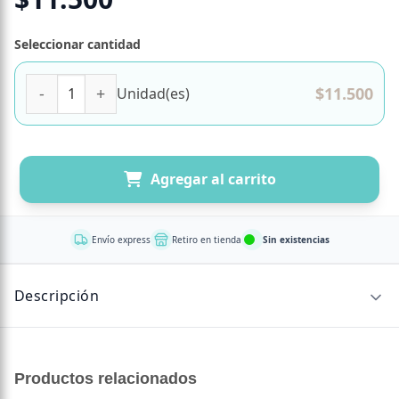
Seleccionar cantidad
Limpiador Ecológico de Superficies Textiles Tanet Karacho
$
11.500
Unidad(es)
Agregar al carrito
Envío express
Retiro en tienda
Sin existencias
Descripción
CONTENIDO NETO
Productos relacionados
10 capsulas