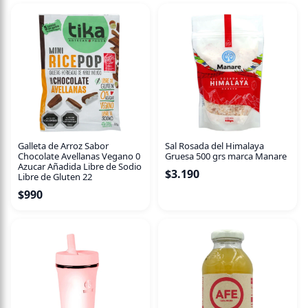
Limpiador multiusos sin tensioactivos
Para superfi cies sensibles al ensuciamiento Limpieza efi
caz Totalmente ecológico
TANET karacho es un limpiador multiusos sin tensioactivos
con excelentes propiedades medioambientales. Presenta
una elevada efi cacia limpiadora y una excelente
compatibilidad de material.
Galleta de Arroz Sabor
Sal Rosada del Himalaya
Chocolate Avellanas Vegano 0
Gruesa 500 grs marca Manare
Ideal para el mantenimiento de suelos microporosos y
Azucar Añadida Libre de Sodio
$
3.190
superfi cies textiles. Totalmente ecológico:
Libre de Gluten 22
$
990
a base de ingredientes vegetales renovables.