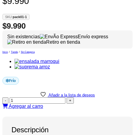
$9.990
SKU:
pack01-1
$
9.990
Sin existencias
Envío express
Retiro en tienda
Inicio
/
Tienda
/
Sin Categoria
Frío
Añadir a la lista de deseos
Menú
Almuerzo
Agregar al carro
Ejecutivo
Tremus
$9.990
cantidad
Descripción