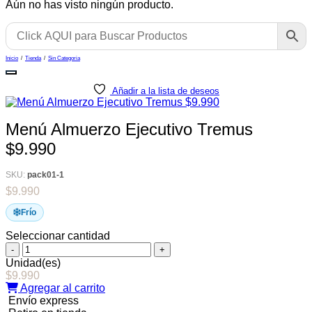
Aún no has visto ningún producto.
Inicio
/
Tienda
/
Sin Categoria
Añadir a la lista de deseos
Menú Almuerzo Ejecutivo Tremus
$9.990
SKU:
pack01-1
$
9.990
Frío
Seleccionar cantidad
Menú
Almuerzo
Unidad(es)
Ejecutivo
$
9.990
Tremus
Agregar al carrito
$9.990
Envío express
cantidad