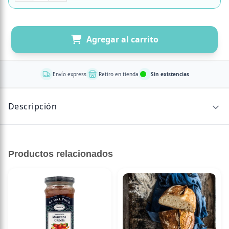
Agregar al carrito
Envío express
Retiro en tienda
Sin existencias
Descripción
Sabor intenso y picante con toques ahumados.
Ideal para acompañar todo tipo de comidas.
Productos relacionados
Envasado en especiero 60 grs.