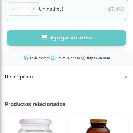
Mix de Infusión Lemon Ginger Manuka Honey 20 bolsas M
$
7.490
Unidad(es)
Agregar al carrito
Envío express
Retiro en tienda
Hay existencias
Descripción
Sin descripción disponible.
Productos relacionados