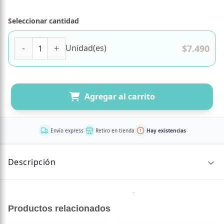
Seleccionar cantidad
Mix de Infusión Three Mint 20 bolsas Marca Pukka cantid
$
7.490
Unidad(es)
Agregar al carrito
Envío express
Retiro en tienda
Hay existencias
Descripción
Pukka Three Mint Organic – Infusión Herbal 20 Sachets
Productos relacionados
Una
experiencia
refrescante y
puramente mentolada.