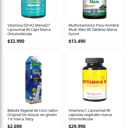
servir como apoyo dentro de un estilo de vida activo,
acompañando una dieta equilibrada y hábitos de
descanso adecuados. Puede integrarse en distintas
rutinas, ya sea en contextos de entrenamiento, trabajo o
Vitamina D3+K2 MenaQ7
Multivitaminico Para Hombre
actividades cotidianas, según las necesidades de cada
Liposomal 60 Cáps Marca
Multi Men 60 Tabletas Marca
Ortomolecular
Sunvit
persona. Su formato facilita el consumo en diferentes
$
32.990
$
13.490
momentos del día, favoreciendo la continuidad en el uso.
Es una alternativa orientada a quienes buscan incorporar
un apoyo nutricional adicional de forma responsable,
siguiendo siempre las indicaciones del envase.
Consumir según las indicaciones del envase o la
recomendación de un profesional de la salud.
Bebida Vegetal de Coco sabor
Vitamina C Liposomal 90
Original Sin Azúcar sin gluten
capsulas vegetales marca
1 lt marca Tasty
Ortomolecular
$
2.690
$
29.990