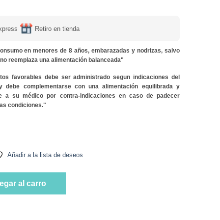
xpress
Retiro en tienda
onsumo en menores de 8 años, embarazadas y nodrizas, salvo
y no reemplaza una alimentación balanceada"
ctos favorables debe ser administrado segun indicaciones del
 y debe complementarse con una alimentación equilibrada y
lte a su médico por contra-indicaciones en caso de padecer
as condiciones."
andas Marca ANC cantidad
Añadir a la lista de deseos
andas Marca ANC cantidad
egar al carro