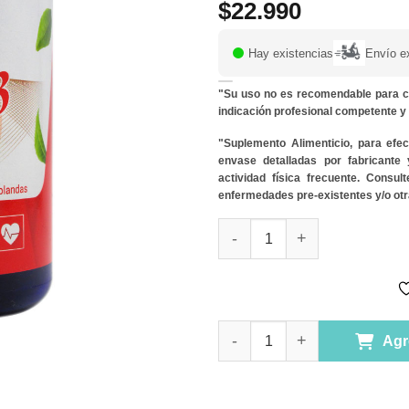
$
22.990
Hay existencias
Envío e
"Su uso no es recomendable para c
indicación profesional competente 
"Suplemento Alimenticio, para efe
envase detalladas por fabricante
actividad física frecuente. Consu
enfermedades pre-existentes y/o otr
Omega 3 Forte 90 capsulas bl
Omega 3 Forte 90 capsulas bl
Agr