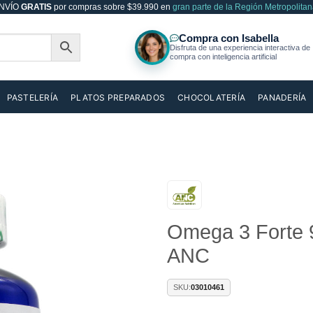
NVÍO
GRATIS
por compras sobre $39.990 en
gran parte de la Región Metropolitan
PASTELERÍA
PLATOS PREPARADOS
CHOCOLATERÍA
PANADERÍA
Añadir
Omega 3 Forte 
a la
lista de
ANC
deseos
SKU:
03010461