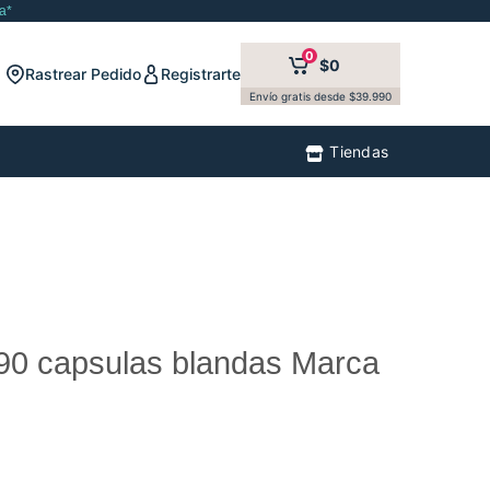
a*
0
$0
Rastrear Pedido
Registrarte
Envío gratis desde $39.990
Tiendas
90 capsulas blandas Marca