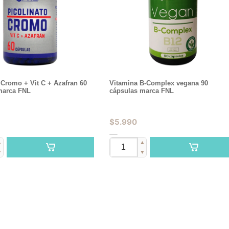
 Cromo + Vit C + Azafran 60
Vitamina B-Complex vegana 90
marca FNL
cápsulas marca FNL
$
5.990
▲
▲
▼
▼